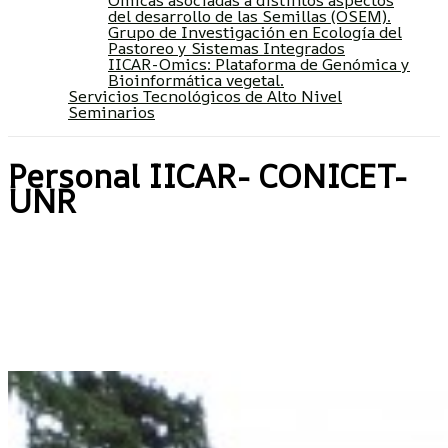
Ómicas asociadas a distintos aspectos
del desarrollo de las Semillas (OSEM).
Grupo de Investigación en Ecología del
Pastoreo y Sistemas Integrados
IICAR-Omics: Plataforma de Genómica y
Bioinformática vegetal.
Servicios Tecnológicos de Alto Nivel
Seminarios
Personal IICAR- CONICET-
UNR