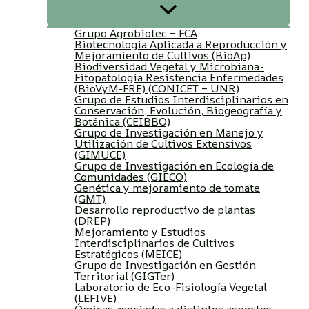
Grupo Agrobiotec – FCA
Biotecnología Aplicada a Reproducción y
Mejoramiento de Cultivos (BioAp)
Biodiversidad Vegetal y Microbiana-
Fitopatología Resistencia Enfermedades
(BioVyM-FRE) (CONICET – UNR)
Grupo de Estudios Interdisciplinarios en
Conservación, Evolución, Biogeografía y
Botánica (CEIBBO)
Grupo de Investigación en Manejo y
Utilización de Cultivos Extensivos
(GIMUCE)
Grupo de Investigación en Ecología de
Comunidades (GIECO)
Genética y mejoramiento de tomate
(GMT)
Desarrollo reproductivo de plantas
(DREP)
Mejoramiento y Estudios
Interdisciplinarios de Cultivos
Estratégicos (MEICE)
Grupo de Investigación en Gestión
Territorial (GIGTer)
Laboratorio de Eco-Fisiología Vegetal
(LEFIVE)