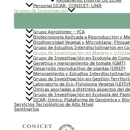
Reglamento Interno UE IICAR
Personal IICAR- CONICET- UNR
Grupos de Investigación
Grupo Agrobiotec – FCA
Biotecnología Aplicada a Reproducción y Me
Biodiversidad Vegetal y Microbiana- Fitop
Grupo de Estudios Interdisciplinarios en Co
Grupo de Investigación en Manejo y Utiliza
Grupo de Investigación en Ecología de Com
Genética y mejoramiento de tomate (GMT)
Desarrollo reproductivo de plantas (DREP)
Mejoramiento y Estudios Interdisciplinarios
Grupo de Investigación en Gestión Territori
Laboratorio de Eco-Fisiología Vegetal (LEFIV
Ómicas asociadas a distintos aspectos del de
Grupo de Investigación en Ecología del Past
IICAR-Omics: Plataforma de Genómica y Bioi
Servicios Tecnológicos de Alto Nivel
Seminarios
Buscar