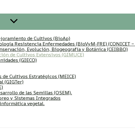
joramiento de Cultivos (BioAp)
atología Resistencia Enfermedades (BioVyM-FRE) (CONICET 
nservación, Evolución, Biogeografía y Botánica (CEIBBO)
ción de Cultivos Extensivos (GIMUCE)
unidades (GIECO)
 de Cultivos Estratégicos (MEICE)
al (GIGTer)
E)
sarrollo de las Semillas (OSEM).
oreo y Sistemas Integrados
nformática vegetal.